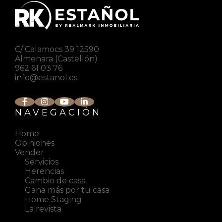
C/ Calamocs 39 12590
Almenara (Castellón)
962 61 03 76
info@estanol.es
NAVEGACIÓN
Home
Opiniones
Vender
Servicios
Herencias
Cambio de casa
Gana más por tu casa
Home Staging
La revista