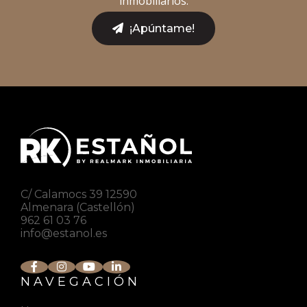
inmobiliarios.
¡Apúntame!
C/ Calamocs 39 12590
Almenara (Castellón)
962 61 03 76
info@estanol.es
NAVEGACIÓN